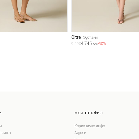
Oltre
и
Фустани
4.745
9.490
-50%
ден
И
МОЈ ПРОФИЛ
и
Корисничко инфо
лачиња
Адреси