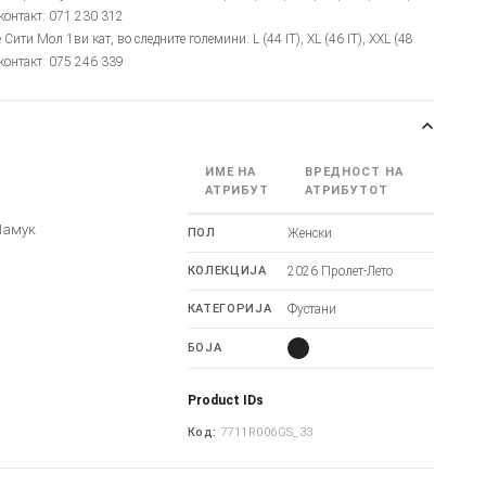
, контакт: 071 230 312
е Сити Мол 1ви кат, во следните големини: L (44 IT), XL (46 IT), XXL (48
, контакт: 075 246 339
ИМЕ НА
ВРЕДНОСТ НА
и
АТРИБУТ
АТРИБУТОТ
Памук
ПОЛ
Женски
КОЛЕКЦИЈА
2026 Пролет-Лето
КАТЕГОРИЈА
Фустани
БОЈА
Product IDs
Код:
7711R006GS_33