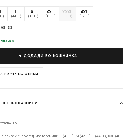
M
L
XL
XXL
XXXL
4XL
IT)
(44 IT)
(46 IT)
(48 IT)
(50 IT)
(52 IT)
6GS_33
 залиха
+ ДОДАДИ ВО КОШНИЧКА
О ЛИСТА НА ЖЕЛБИ
Т ВО ПРОДАВНИЦИ
стапен во:
нд приземје, во следните големини: S (40 IT), M (42 IT), L (44 IT), XXL (48