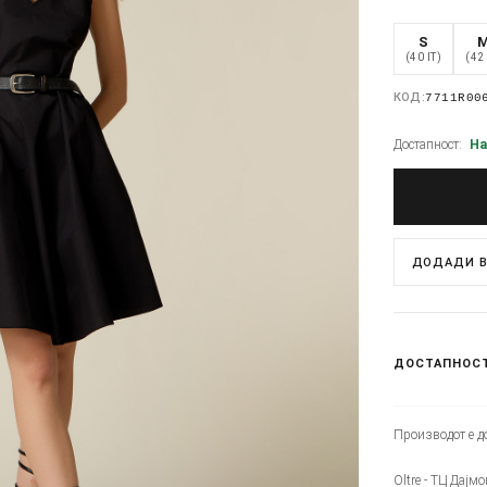
S
(40 IT)
(42 
КОД:
7711R00
Достапност:
На
ДОДАДИ В
ДОСТАПНОС
Производот е до
Oltre - ТЦ Дајмо