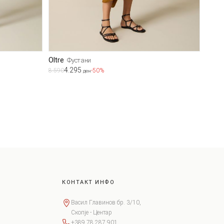
Oltre
Фустани
4.295
8.590
-50%
ден
КОНТАКТ ИНФО
Васил Главинов бр. 3/10,
Скопје - Центар
+389 78 287 901