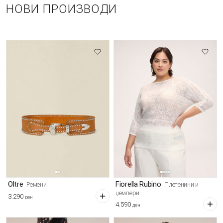
НОВИ ПРОИЗВОДИ
Oltre
Fiorella Rubino
Ремени
Плетенини и
џемпери
3.290
ден
4.590
ден