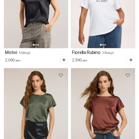
Motivi
Fiorella Rubino
Маици
Маици
2.090
2.590
ден
ден