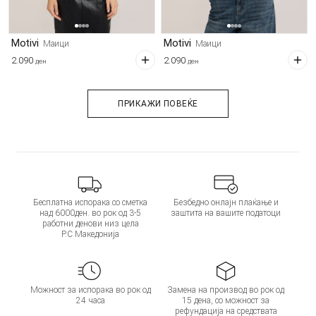
Motivi
Motivi
Маици
Маици
2.090
2.090
ден
ден
ПРИКАЖИ ПОВЕЌЕ
Бесплатна испорака со сметка
Безбедно онлајн плаќање и
над 6000ден. во рок од 3-5
заштита на вашите податоци
работни денови низ цела
Р.С.Македонија
Можност за испорака во рок од
Замена на производ во рок од
24 часа
15 дена, со можност за
рефундација на средствата