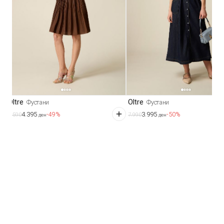
Oltre
Oltre
Фустани
Фустани
4.395
3.995
-49%
-50%
8.590
7.990
ден
ден