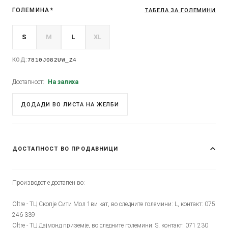
ГОЛЕМИНА
*
ТАБЕЛА ЗА ГОЛЕМИНИ
S
M
L
XL
КОД:
7810J082UW_Z4
Достапност:
На залиха
ДОДАДИ ВО ЛИСТА НА ЖЕЛБИ
ДОСТАПНОСТ ВО ПРОДАВНИЦИ
Производот е достапен во:
Oltre - ТЦ Скопје Сити Мол 1ви кат, во следните големини: L, контакт: 075
246 339
Oltre - ТЦ Дајмонд приземје, во следните големини: S, контакт: 071 230