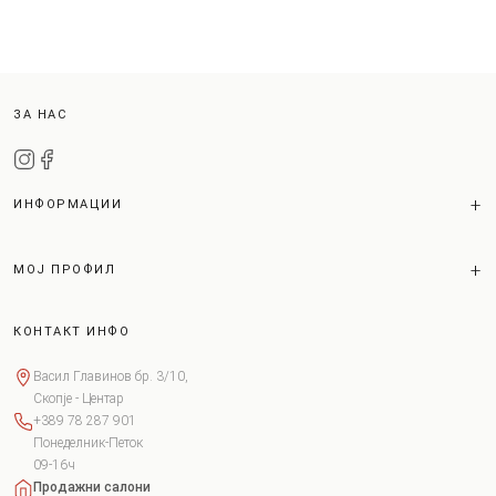
ЗА НАС
ИНФОРМАЦИИ
МОЈ ПРОФИЛ
КОНТАКТ ИНФО
Васил Главинов бр. 3/10,
Скопје - Центар
+389 78 287 901
Понеделник-Петок
09-16ч
Продажни салони