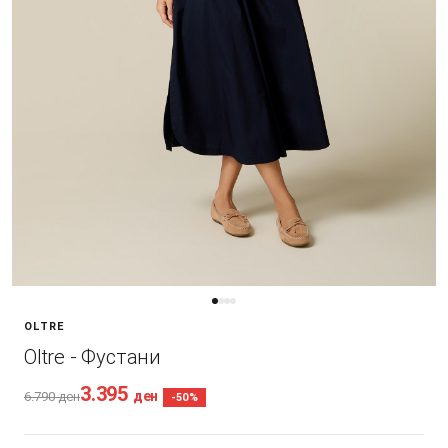
OLTRE
Oltre - Фустани
3.395
ден
6.790
ден
-50%