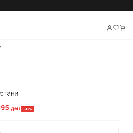
И
Фустани
395
ден
-49%
а