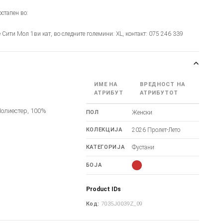
стапен во:
је Сити Мол 1ви кат, во следните големини: XL, контакт: 075 246 339
ИМЕ НА
ВРЕДНОСТ НА
и
АТРИБУТ
АТРИБУТОТ
олиестер, 100%
ПОЛ
Женски
КОЛЕКЦИЈА
2026 Пролет-Лето
КАТЕГОРИЈА
Фустани
БОЈА
Product IDs
Код:
7035J0039Z_09