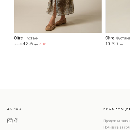
Oltre
Oltre
Фустани
Фустан
4.395
10.790
8.790
-50%
ден
ден
ЗА НАС
ИНФОРМАЦИ
Продажни салон
Политика за ко