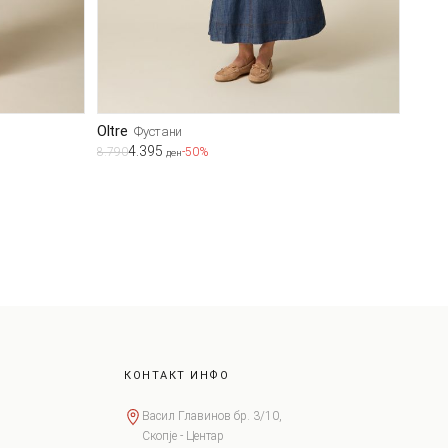
Oltre
Фустани
4.395
8.790
-50%
ден
КОНТАКТ ИНФО
Васил Главинов бр. 3/10,
Скопје - Центар