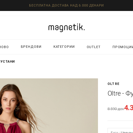
БЕСПЛАТНА ДОСТАВА НАД 6.000 ДЕНАРИ
БРЕНДОВИ
КАТЕГОРИИ
НОВО
OUTLET
ПРОМОЦИ
ФУСТАНИ
OLTRE
Oltre - 
4.
8.590
ден
Боја:
Црвен