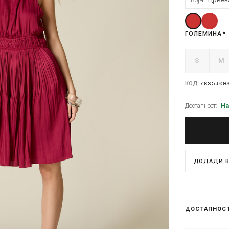
ГОЛЕМИНА
*
S
M
КОД:
7035J00
Достапност:
На
ДОДАДИ В
ДОСТАПНОС