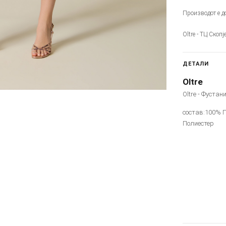
Производот е до
Oltre - ТЦ Скоп
ДЕТАЛИ
Oltre
Oltre - Фустан
состав:100% П
Полиестер