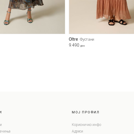
Oltre
и
Фустани
9.490
ден
И
МОЈ ПРОФИЛ
и
Корисничко инфо
лачиња
Адреси