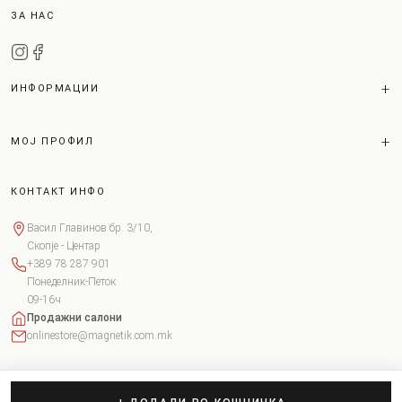
ЗА НАС
ИНФОРМАЦИИ
МОЈ ПРОФИЛ
КОНТАКТ ИНФО
Васил Главинов бр. 3/10,
Скопје - Центар
+389 78 287 901
Понеделник-Петок
09-16ч
Продажни салони
onlinestore@magnetik.com.mk