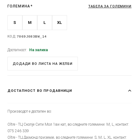
ГОЛЕМИНА
*
ТАБЕЛА ЗА ГОЛЕМИНИ
S
M
L
XL
КОД:
7069J083BW_14
Достапност:
На залиха
ДОДАДИ ВО ЛИСТА НА ЖЕЛБИ
ДОСТАПНОСТ ВО ПРОДАВНИЦИ
Производот е достапен во:
Oltre - ТЦ Скопје Сити Мол 1ви кат, во следните големини: M, L, контакт:
075 246 339
Oltre - ТЦ Дајмонд приземје, во следните големини: S, M, L, XL, контакт: