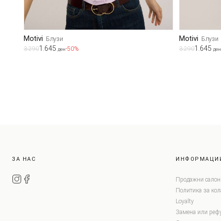
Motivi
Motivi
Блузи
Блузи
1.645
1.645
3.290
-50%
3.290
ден
ден
ЗА НАС
ИНФОРМАЦИ
Продажни салон
Политика за ко
Loyalty
Замена или реф