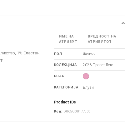
ИМЕ НА
ВРЕДНОСТ НА
АТРИБУТ
АТРИБУТОТ
лиестер, 1% Еластан,
ПОЛ
Женски
ер
КОЛЕКЦИЈА
2026 Пролет-Лето
БОЈА
КАТЕГОРИЈА
Блузи
Product IDs
Код:
D065Q00177_06