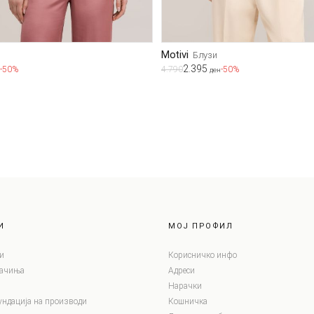
Motivi
Блузи
2.395
-50%
4.790
-50%
ден
И
МОЈ ПРОФИЛ
и
Корисничко инфо
лачиња
Адреси
Нарачки
ундација на производи
Кошничка