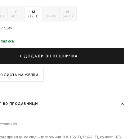
S
S
M
L
XL
IT)
(40 IT)
(42 IT)
(44 IT)
(46 IT)
177_06
 залиха
+ ДОДАДИ ВО КОШНИЧКА
О ЛИСТА НА ЖЕЛБИ
Т ВО ПРОДАВНИЦИ
стапен во:
монд приземје, во следните големини: XXS (36 IT), M (42 IT), контакт: 078