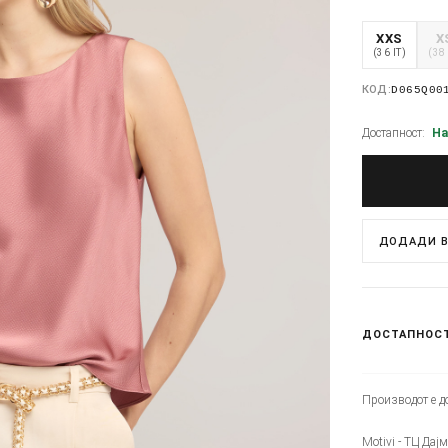
XXS
X
(36 IT)
(38 
КОД:
D065Q00
Достапност:
На
ДОДАДИ В
ДОСТАПНОС
Производот е до
Motivi - ТЦ Дај