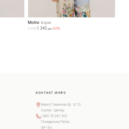
Motivi
Блузи
1.345
2.690
-50%
ден
КОНТАКТ ИНФО
Васил Главинов бр. 3/10,
Скопје - Центар
+389 78 287 901
Понеделник-Петок
09-16ч