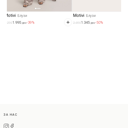
Motivi
Motivi
Блузи
Блузи
1.995
1.345
-39%
-50%
3.290
2.690
ден
ден
ЗА НАС