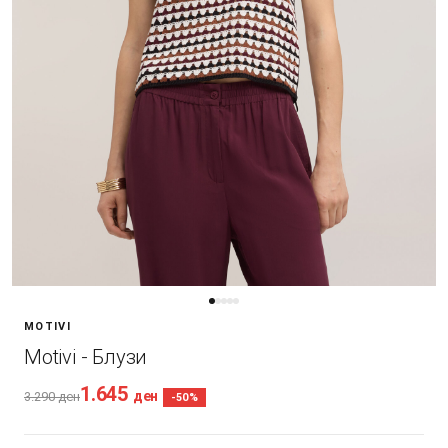
MOTIVI
Motivi - Блузи
1.645
ден
3.290
ден
-50%