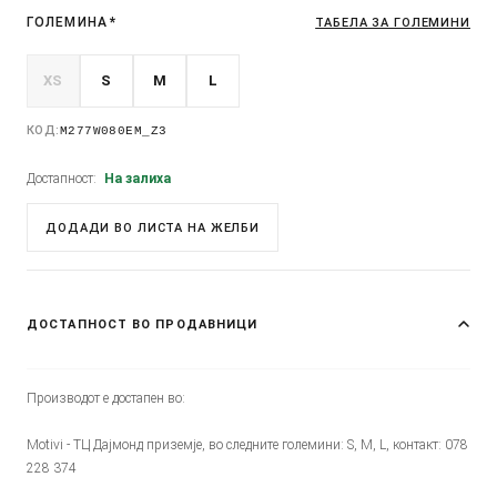
ГОЛЕМИНА
*
ТАБЕЛА ЗА ГОЛЕМИНИ
XS
S
M
L
КОД:
M277W080EM_Z3
Достапност:
На залиха
ДОДАДИ ВО ЛИСТА НА ЖЕЛБИ
ДОСТАПНОСТ ВО ПРОДАВНИЦИ
Производот е достапен во:
Motivi - ТЦ Дајмонд приземје, во следните големини: S, M, L, контакт: 078
228 374