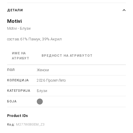
ДЕТАЛИ
Motivi
Motivi - Блузи
состав:61% Памук, 39% Акрил
ИМЕ НА
ВРЕДНОСТ НА АТРИБУТОТ
АТРИБУТ
ПОЛ
Женски
КОЛЕКЦИЈА
2026 Пролет-Лето
КАТЕГОРИЈА
Блузи
БОЈА
Product IDs
Код:
M277W080EM_Z3