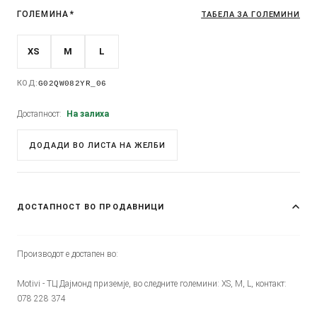
ГОЛЕМИНА
*
ТАБЕЛА ЗА ГОЛЕМИНИ
XS
M
L
КОД:
G02QW082YR_06
Достапност:
На залиха
ДОДАДИ ВО ЛИСТА НА ЖЕЛБИ
ДОСТАПНОСТ ВО ПРОДАВНИЦИ
Производот е достапен во:
Motivi - ТЦ Дајмонд приземје, во следните големини: XS, M, L, контакт:
078 228 374