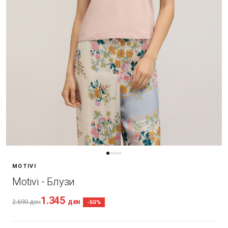
MOTIVI
Motivi - Блузи
1.345
ден
2.690
ден
-50%