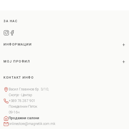
ЗА НАС
ИНФОРМАЦИИ
МОЈ ПРОФИЛ
КОНТАКТ ИНФО
Васил Главинов бр. 3/10,
Скопје - Центар
+389 78 287 901
Понеделник-Петок
09-16ч
Продажни салони
onlinestore@magnetik.com.mk