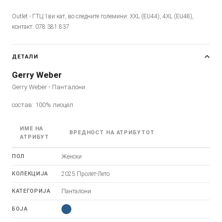
Outlet - ГТЦ 1ви кат, во следните големини: XXL (EU44), 4XL (EU48),
контакт: 078 381 837
ДЕТАЛИ
Gerry Weber
Gerry Weber - Панталони
состав: 100% лиоцел
ИМЕ НА
ВРЕДНОСТ НА АТРИБУТОТ
АТРИБУТ
ПОЛ
Женски
КОЛЕКЦИЈА
2025 Пролет-Лето
КАТЕГОРИЈА
Панталони
БОЈА