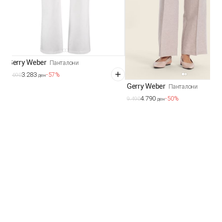
Gerry Weber
Панталони
3.283
-57%
7.690
ден
Gerry Weber
Панталони
4.790
-50%
9.490
ден