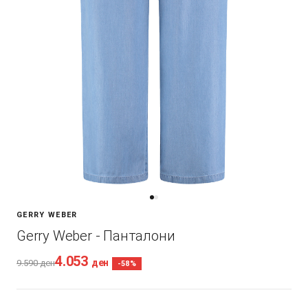
GERRY WEBER
Gerry Weber - Панталони
4.053
ден
9.590
ден
-58%