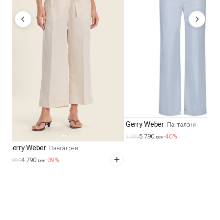
Gerry Weber
Панталони
5.790
-40%
9.590
ден
Gerry Weber
Панталони
4.790
-39%
7.890
ден