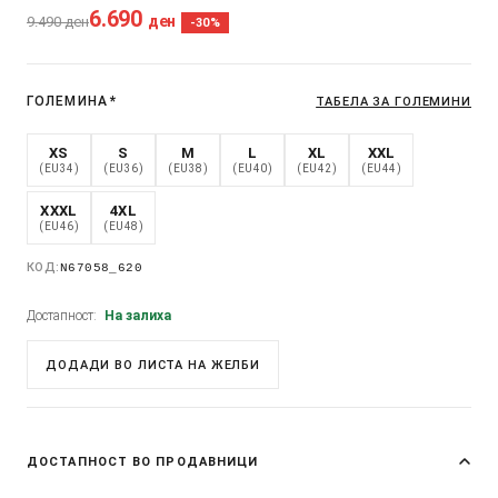
6.690
ден
9.490
ден
-30%
ГОЛЕМИНА
*
ТАБЕЛА ЗА ГОЛЕМИНИ
XS
S
M
L
XL
XXL
(EU34)
(EU36)
(EU38)
(EU40)
(EU42)
(EU44)
XXXL
4XL
(EU46)
(EU48)
КОД:
N67058_620
Достапност:
На залиха
ДОДАДИ ВО ЛИСТА НА ЖЕЛБИ
ДОСТАПНОСТ ВО ПРОДАВНИЦИ