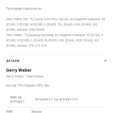
Производот е достапен во:
Gerry Weber CM - ТЦ Скопје Сити Мол 1ви кат, во следните големини: XS
(EU34), S (EU36), M (EU38), L (EU40), XXL (EU44), XXXL (EU46), 4XL
(EU48), контакт: 078269548
Gerry Weber - ТЦ Дајмонд приземје, во следните големини: XS (EU34), S
(EU36), M (EU38), L (EU40), XL (EU42), XXL (EU44), XXXL (EU46), 4XL
(EU48), контакт: 078 224 376
ДЕТАЛИ
Gerry Weber
Gerry Weber - Панталони
состав:75% Лајосел 25% Лен
ИМЕ НА
ВРЕДНОСТ НА АТРИБУТОТ
АТРИБУТ
ПОЛ
Женски