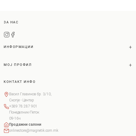
ЗА НАС
ИНФОРМАЦИИ
МОЈ ПРОФИЛ
КОНТАКТ ИНФО
Васил Главинов бр. 3/10,
Скопје - Центар
+389 78 287 901
Понеделник-Петок
09-16ч
Продажни салони
onlinestore@magnetik.com.mk