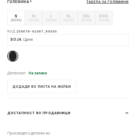
ГОЛЕМИНА
*
ТАБЕЛА ЗА ГОЛЕМИНИ
S
M
L
XL
XXL
XXXL
(EU36)
(EU38)
(EU40)
(EU42)
(EU44)
(EU46)
КОД:
250070-61007_80393
Црна
БОЈА
Достапност:
На залиха
ДОДАДИ ВО ЛИСТА НА ЖЕЛБИ
ДОСТАПНОСТ ВО ПРОДАВНИЦИ
Производот е достапен во: