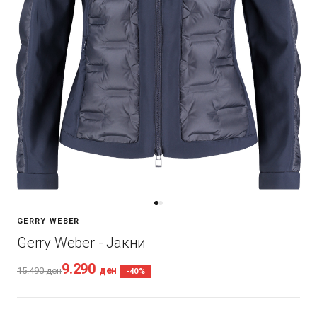
GERRY WEBER
Gerry Weber - Јакни
9.290
ден
15.490
ден
-40%