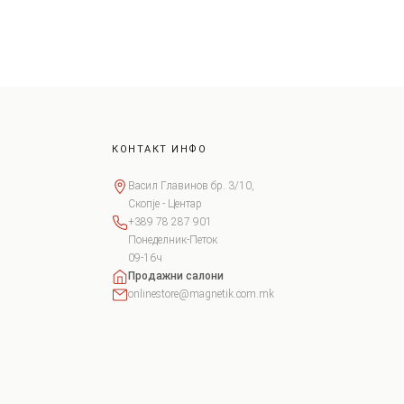
КОНТАКТ ИНФО
Васил Главинов бр. 3/10,
Скопје - Центар
+389 78 287 901
Понеделник-Петок
09-16ч
Продажни салони
onlinestore@magnetik.com.mk