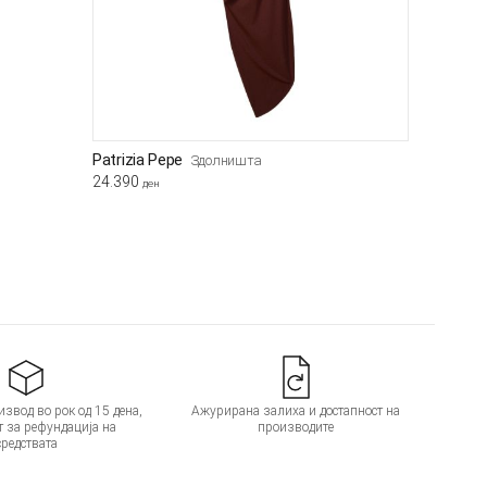
Patrizia Pepe
Здолништа
24.390
ден
звод во рок од 15 дена,
Ажурирана залиха и достапност на
т за рефундација на
производите
средствата