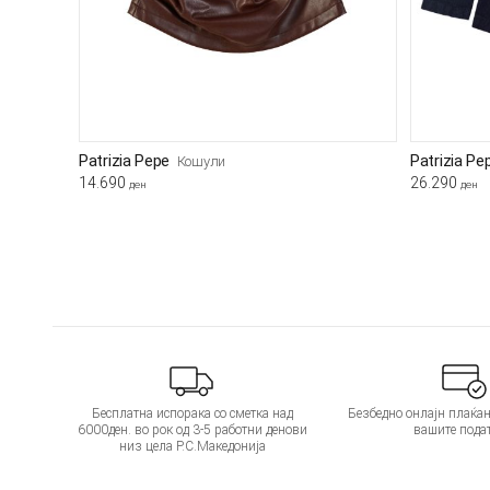
Patrizia Pepe
Patrizia Pe
Кошули
14.690
26.290
ден
ден
Бесплатна испорака со сметка над
Безбедно онлајн плаќањ
6000ден. во рок од 3-5 работни денови
вашите пода
низ цела Р.С.Македонија