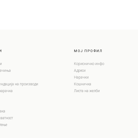
И
МОЈ ПРОФИЛ
и
Корисничко инфо
лачиња
Адреси
Нарачки
ундација на производи
Кошничка
нарачка
Листа на желби
ака
ватност
тење