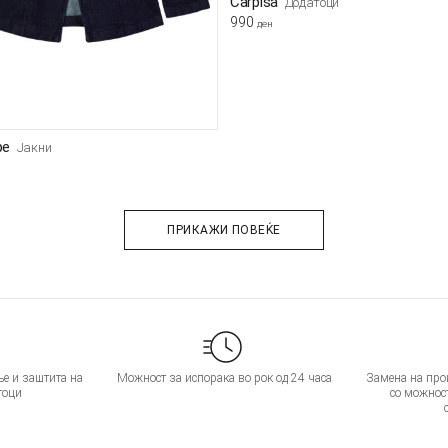
Carpisa
Додатоци
990
ден
pe
Јакни
ПРИКАЖИ ПОВЕЌЕ
е и заштита на
Можност за испорака во рок од 24 часа
Замена на прои
тоци
со можнос