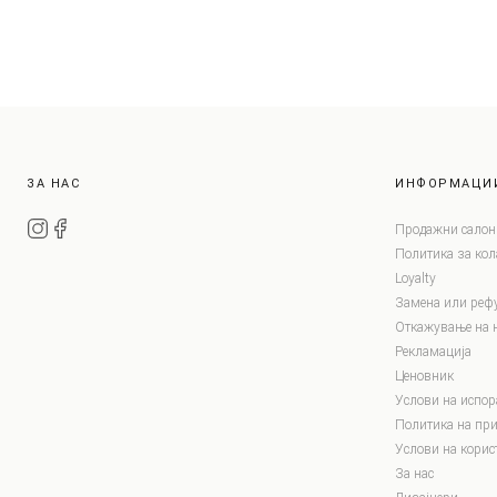
ЗА НАС
ИНФОРМАЦИ
Продажни салон
Политика за ко
Loyalty
Замена или реф
Откажување на 
Рекламација
Ценовник
Услови на испор
Политика на при
Услови на корис
За нас