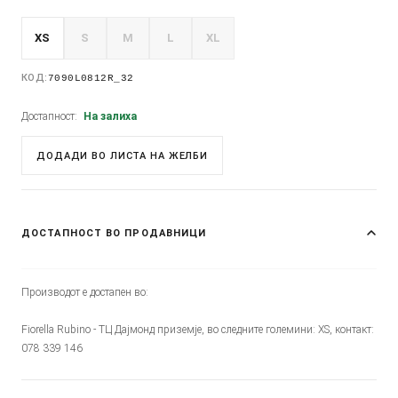
XS
S
M
L
XL
КОД:
7090L0812R_32
Достапност:
На залиха
ДОДАДИ ВО ЛИСТА НА ЖЕЛБИ
ДОСТАПНОСТ ВО ПРОДАВНИЦИ
Производот е достапен во:
Fiorella Rubino - ТЦ Дајмонд приземје, во следните големини: XS, контакт:
078 339 146