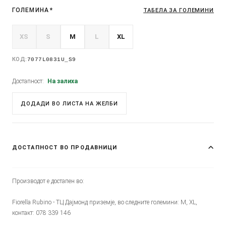
ГОЛЕМИНА
*
ТАБЕЛА ЗА ГОЛЕМИНИ
XS
S
M
L
XL
КОД:
7077L0831U_S9
Достапност:
На залиха
ДОДАДИ ВО ЛИСТА НА ЖЕЛБИ
ДОСТАПНОСТ ВО ПРОДАВНИЦИ
Производот е достапен во:
Fiorella Rubino - ТЦ Дајмонд приземје, во следните големини: M, XL,
контакт: 078 339 146