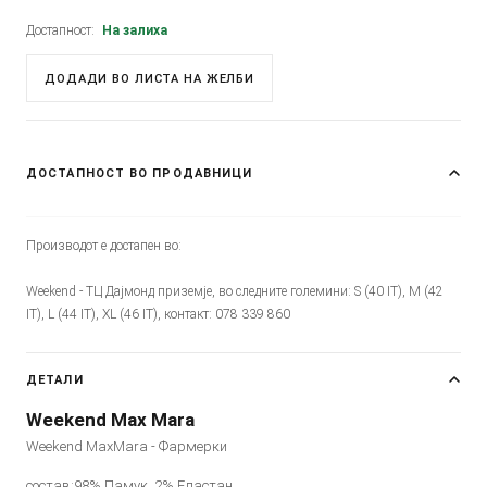
Достапност:
На залиха
ДОДАДИ ВО ЛИСТА НА ЖЕЛБИ
ДОСТАПНОСТ ВО ПРОДАВНИЦИ
Производот е достапен во:
Weekend - ТЦ Дајмонд приземје, во следните големини: S (40 IT), M (42
IT), L (44 IT), XL (46 IT), контакт: 078 339 860
ДЕТАЛИ
Weekend Max Mara
Weekend MaxMara - Фармерки
состав:98% Памук, 2% Еластан