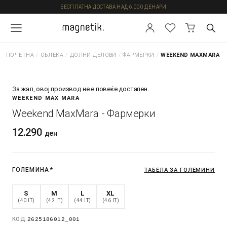
БЕСПЛАТНА ДОСТАВА НАД 6.000 ДЕНАРИ
ПОЧЕТНА
/
ОБЛЕКА
/
ДОЛНИ ДЕЛОВИ
/
ФАРМЕРКИ
/
WEEKEND MAXMARA -
За жал, овој производ не е повеќе достапен.
WEEKEND MAX MARA
Weekend MaxMara - Фармерки
12.290
ден
ГОЛЕМИНА
*
ТАБЕЛА ЗА ГОЛЕМИНИ
S
M
L
XL
(40 IT)
(42 IT)
(44 IT)
(46 IT)
КОД:
2625186012_001