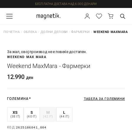
БЕСПЛАТНА ДОСТАВА НАД 6.000 ДЕНАРИ
ПОЧЕТНА
/
ОБЛЕКА
/
ДОЛНИ ДЕЛОВИ
/
ФАРМЕРКИ
/
WEEKEND MAXMARA -
За жал, овој производ не е повеќе достапен.
WEEKEND MAX MARA
Weekend MaxMara - Фармерки
12.990
ден
ГОЛЕМИНА
*
ТАБЕЛА ЗА ГОЛЕМИНИ
XS
S
M
L
(38 IT)
(40 IT)
(42 IT)
(44 IT)
КОД:
2625186041_004