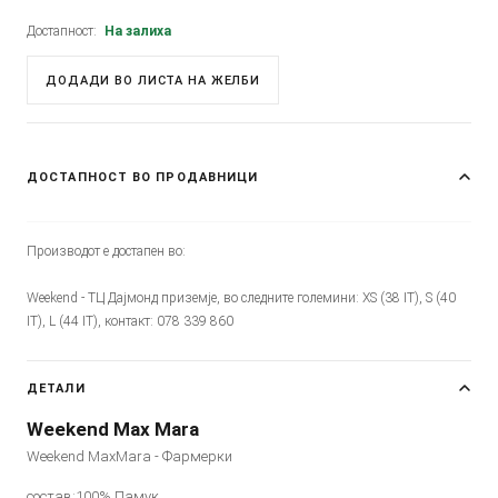
Достапност:
На залиха
ДОДАДИ ВО ЛИСТА НА ЖЕЛБИ
ДОСТАПНОСТ ВО ПРОДАВНИЦИ
Производот е достапен во:
Weekend - ТЦ Дајмонд приземје, во следните големини: XS (38 IT), S (40
IT), L (44 IT), контакт: 078 339 860
ДЕТАЛИ
Weekend Max Mara
Weekend MaxMara - Фармерки
состав:100% Памук