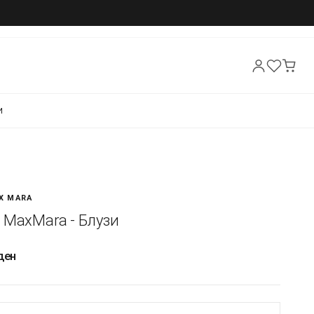
И
X MARA
 MaxMara - Блузи
ден