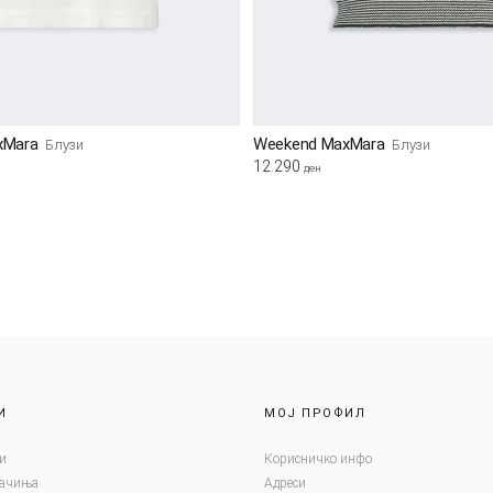
xMara
Weekend MaxMara
Блузи
Блузи
12.290
ден
И
МОЈ ПРОФИЛ
и
Корисничко инфо
лачиња
Адреси