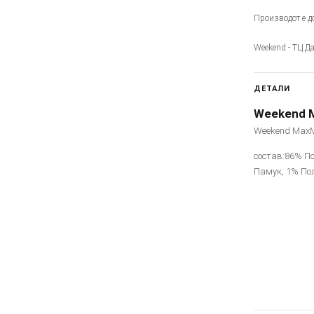
Производот е до
Weekend - ТЦ Да
ДЕТАЛИ
Weekend 
Weekend MaxM
состав:86% П
Памук, 1% По