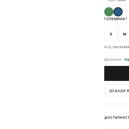
ГОЛЕМИНА
*
S
M
КОД:
2625366
Достапност:
На
ДОДАДИ В
ДОСТАПНОС