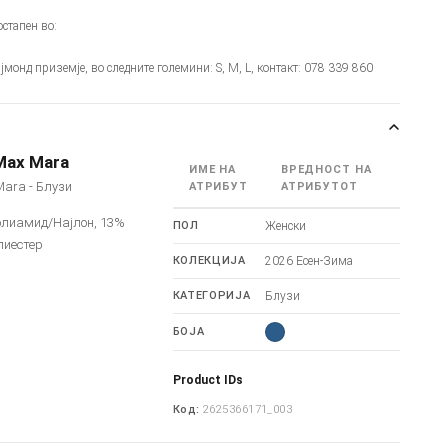
стапен во:
јмонд приземје, во следните големини: S, M, L, контакт: 078 339 860
Max Mara
ИМЕ НА
ВРЕДНОСТ НА
ara - Блузи
АТРИБУТ
АТРИБУТОТ
олиамид/Најлон, 13%
ПОЛ
Женски
лиестер
КОЛЕКЦИЈА
2026 Есен-Зима
КАТЕГОРИЈА
Блузи
БОЈА
Product IDs
Код:
2625366171_003