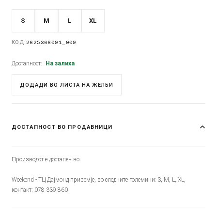
S
M
L
XL
КОД:
2625366091_009
Достапност:
На залиха
ДОДАДИ ВО ЛИСТА НА ЖЕЛБИ
ДОСТАПНОСТ ВО ПРОДАВНИЦИ
Производот е достапен во:
Weekend - ТЦ Дајмонд приземје, во следните големини: S, M, L, XL,
контакт: 078 339 860