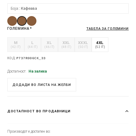
Боја:
Кафеава
ГОЛЕМИНА
*
ТАБЕЛА ЗА ГОЛЕМИНИ
M
L
XL
XXL
XXXL
4XL
(42 IT)
(44 IT)
(46 IT)
(48 IT)
(50 IT)
(52 IT)
КОД:
P737R006CK_33
Достапност:
На залиха
ДОДАДИ ВО ЛИСТА НА ЖЕЛБИ
ДОСТАПНОСТ ВО ПРОДАВНИЦИ
Производот е достапен во: