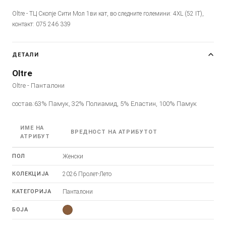
Oltre - ТЦ Скопје Сити Мол 1ви кат, во следните големини: 4XL (52 IT),
контакт: 075 246 339
ДЕТАЛИ
Oltre
Oltre - Панталони
состав:63% Памук, 32% Полиамид, 5% Еластин, 100% Памук
ИМЕ НА
ВРЕДНОСТ НА АТРИБУТОТ
АТРИБУТ
ПОЛ
Женски
КОЛЕКЦИЈА
2026 Пролет-Лето
КАТЕГОРИЈА
Панталони
БОЈА