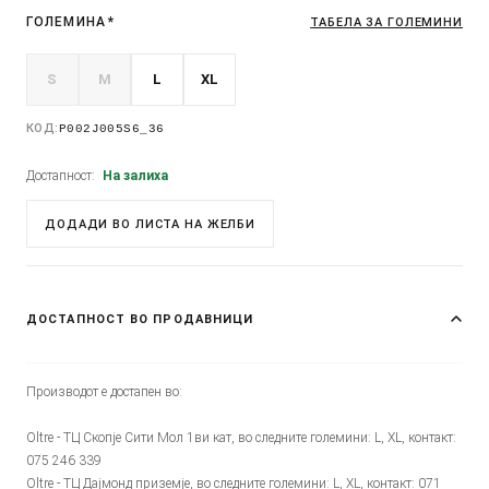
ГОЛЕМИНА
*
ТАБЕЛА ЗА ГОЛЕМИНИ
S
M
L
XL
КОД:
P002J005S6_36
Достапност:
На залиха
ДОДАДИ ВО ЛИСТА НА ЖЕЛБИ
ДОСТАПНОСТ ВО ПРОДАВНИЦИ
Производот е достапен во:
Oltre - ТЦ Скопје Сити Мол 1ви кат, во следните големини: L, XL, контакт:
075 246 339
Oltre - ТЦ Дајмонд приземје, во следните големини: L, XL, контакт: 071