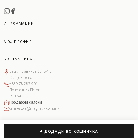
ИНФОРМАЦИИ
МОЈ ПРОФИЛ
КОНТАКТ ИНФО
Васил Главинов бр. 3/10,
Скопје - Центар
+389 78 287 901
Понеделник-Петок
09-16ч
Продажни салони
onlinestore@magnetik.com.mk
+ ДОДАДИ ВО КОШНИЧКА
Copyright © 2026 Magnetik. Сите права задржани.
Поставки за колачиња