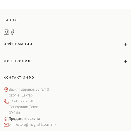
ЗА НАС
ИНФОРМАЦИИ
МОЈ ПРОФИЛ
КОНТАКТ ИНФО
Васил Главинов бр. 3/10,
Скопје - Центар
+389 78 287 901
Понеделник-Петок
09-16ч
Продажни салони
onlinestore@magnetik.com.mk