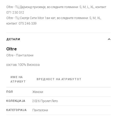
Oltre - ТЦ Дајмонд приземје, во следните големини: S, M, L, XL, контакт:
071 230 312
Oltre - ТЦ Скопје Сити Мол 1ви кат, во следните големини: S, M, XL,
контакт: 075 246 339
ДЕТАЛИ
Oltre
Oltre - Панталони
состав:100% Вискоза
ИМЕ НА
ВРЕДНОСТ НА АТРИБУТОТ
АТРИБУТ
ПОЛ
Женски
КОЛЕКЦИЈА
2026 Пролет-Лето
КАТЕГОРИЈА
Панталони