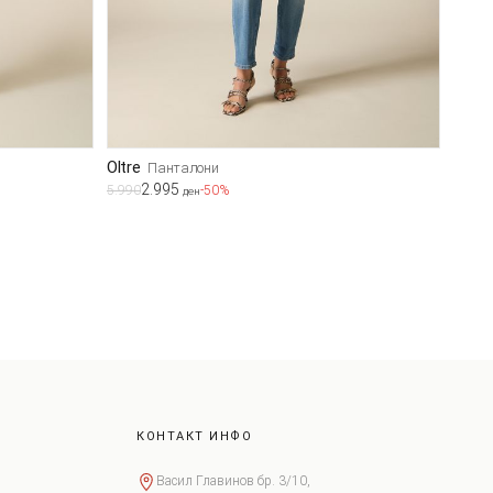
Oltre
Панталони
2.995
5.990
-50%
ден
КОНТАКТ ИНФО
Васил Главинов бр. 3/10,