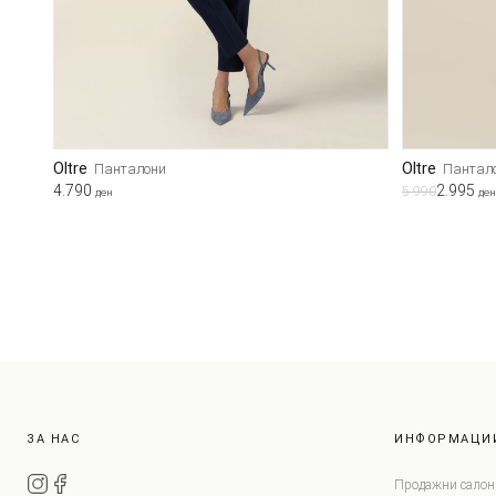
Oltre
Oltre
Панталони
Пантал
4.790
2.995
5.990
ден
ден
ЗА НАС
ИНФОРМАЦИ
Продажни салон