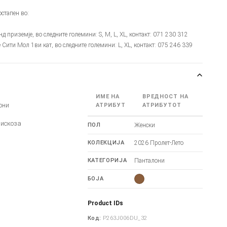
стапен во:
онд приземје, во следните големини: S, M, L, XL, контакт: 071 230 312
је Сити Мол 1ви кат, во следните големини: L, XL, контакт: 075 246 339
ИМЕ НА
ВРЕДНОСТ НА
они
АТРИБУТ
АТРИБУТОТ
Вискоза
ПОЛ
Женски
КОЛЕКЦИЈА
2026 Пролет-Лето
КАТЕГОРИЈА
Панталони
БОЈА
Product IDs
Код:
P263J006DU_32