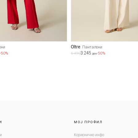
Oltre
они
Панталони
3.245
-50%
6.490
-50%
ден
И
МОЈ ПРОФИЛ
и
Корисничко инфо