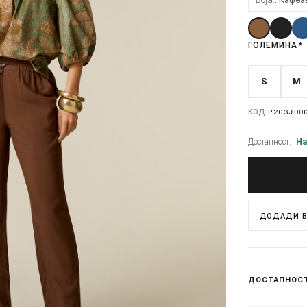
ГОЛЕМИНА
*
S
M
КОД:
P263J00
Достапност:
На
ДОДАДИ В
ДОСТАПНОС