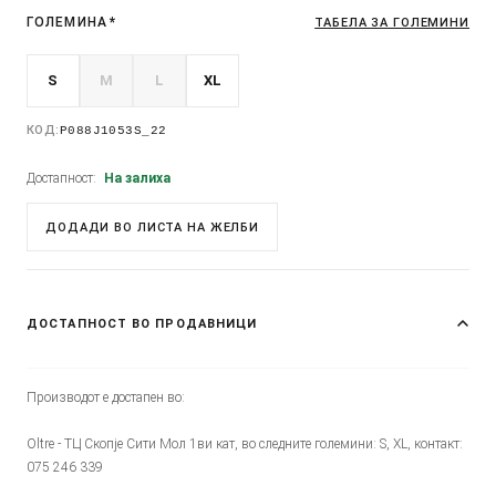
ГОЛЕМИНА
*
ТАБЕЛА ЗА ГОЛЕМИНИ
S
M
L
XL
КОД:
P088J1053S_22
Достапност:
На залиха
ДОДАДИ ВО ЛИСТА НА ЖЕЛБИ
ДОСТАПНОСТ ВО ПРОДАВНИЦИ
Производот е достапен во:
Oltre - ТЦ Скопје Сити Мол 1ви кат, во следните големини: S, XL, контакт:
075 246 339