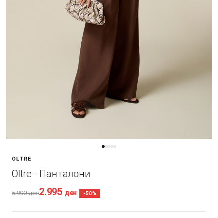
OLTRE
Oltre - Панталони
2.995
ден
5.990
ден
-50%