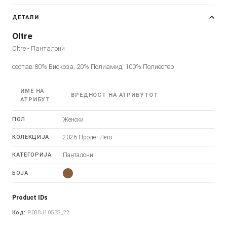
ДЕТАЛИ
Oltre
Oltre - Панталони
состав:80% Вискоза, 20% Полиамид, 100% Полиестер
ИМЕ НА
ВРЕДНОСТ НА АТРИБУТОТ
АТРИБУТ
ПОЛ
Женски
КОЛЕКЦИЈА
2026 Пролет-Лето
КАТЕГОРИЈА
Панталони
БОЈА
Product IDs
Код:
P088J1053S_22