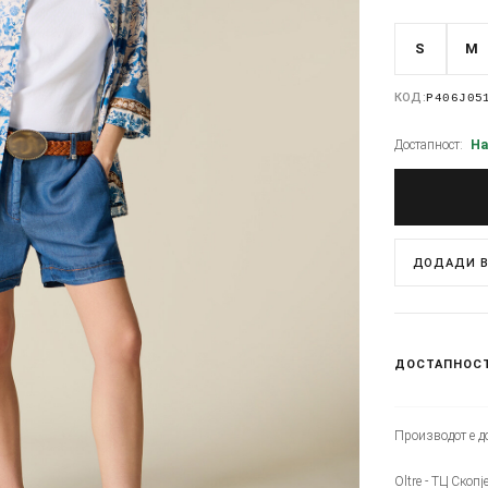
S
M
КОД:
P406J05
Достапност:
На
ДОДАДИ В
ДОСТАПНОС
Производот е до
Oltre - ТЦ Скоп