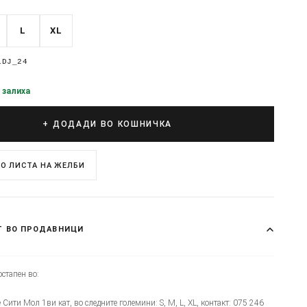
L
XL
1DJ_24
 залиха
+ ДОДАДИ ВО КОШНИЧКА
О ЛИСТА НА ЖЕЛБИ
Т ВО ПРОДАВНИЦИ
стапен во:
је Сити Мол 1ви кат, во следните големини: S, M, L, XL, контакт: 075 246