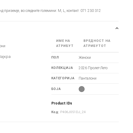
онд приземје, во следните големини: M, L, контакт: 071 230 312
ИМЕ НА
ВРЕДНОСТ НА
они
АТРИБУТ
АТРИБУТОТ
Лајкра
ПОЛ
Женски
КОЛЕКЦИЈА
2026 Пролет-Лето
КАТЕГОРИЈА
Панталони
БОЈА
Product IDs
Код:
P406J051DJ_24