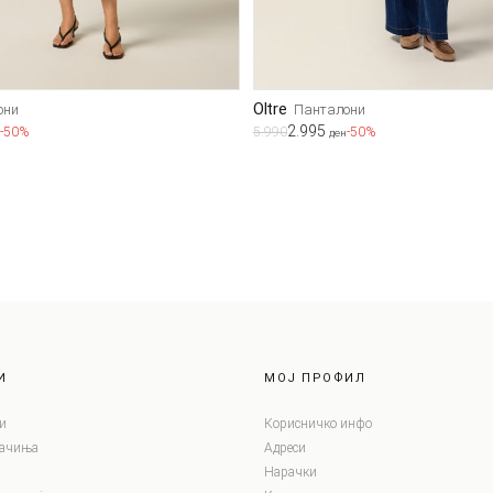
Oltre
они
Панталони
2.995
-50%
5.990
-50%
ден
И
МОЈ ПРОФИЛ
и
Корисничко инфо
лачиња
Адреси
Нарачки