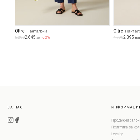
Oltre
Oltre
Панталони
Пантал
2.645
2.395
5.290
-50%
4.790
ден
ден
ЗА НАС
ИНФОРМАЦИ
Продажни салон
Политика за ко
Loyalty