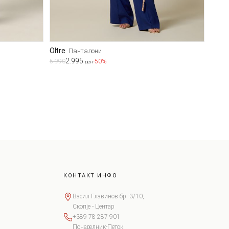
Oltre
Панталони
2.995
5.990
-50%
ден
КОНТАКТ ИНФО
Васил Главинов бр. 3/10,
Скопје - Центар
+389 78 287 901
Понеделник-Петок