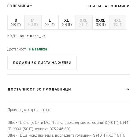
ГОЛЕМИНА
*
ТАБЕЛА ЗА ГОЛЕМИНИ
S
M
L
XL
XXL
XXXL
4XL
(40 IT)
(42 IT)
(44 IT)
(46 IT)
(48 IT)
(50 IT)
(52 IT)
КОД:
P03FR10441_24
Достапност:
На залиха
ДОДАДИ ВО ЛИСТА НА ЖЕЛБИ
ДОСТАПНОСТ ВО ПРОДАВНИЦИ
Производот е достапен во:
Oltre - ТЦ Скопје Сити Мол 1ви кат, во следните големини: S (40 IT), L (44
IT), XXXL (50 IT), контакт: 075 246 339
Oltre - ТЦ Дајмонд приземје, во следните големини: S (40 IT), XL (46 IT),