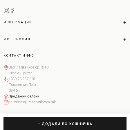
ИНФОРМАЦИИ
МОЈ ПРОФИЛ
КОНТАКТ ИНФО
Васил Главинов бр. 3/10,
Скопје - Центар
+389 78 287 901
Понеделник-Петок
09-16ч
Продажни салони
onlinestore@magnetik.com.mk
+ ДОДАДИ ВО КОШНИЧКА
Copyright © 2026 Magnetik. Сите права задржани.
Поставки за колачиња