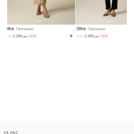
Oltre
Oltre
Панталони
Панталони
2.395
2.995
-50%
-50%
4.790
5.990
ден
ден
ЗА НАС