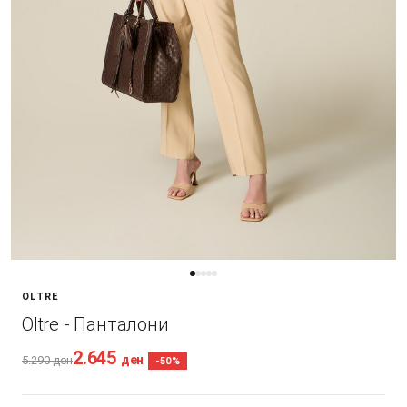
OLTRE
Oltre - Панталони
2.645
ден
5.290
ден
-50%