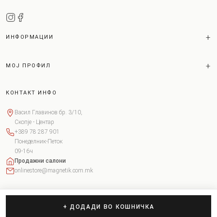
ИНФОРМАЦИИ
МОЈ ПРОФИЛ
КОНТАКТ ИНФО
Васил Главинов бр. 3/10,
Скопје - Центар
+389 78 287 901
Понеделник-Петок
09-16ч
Продажни салони
onlinestore@magnetik.com.mk
+ ДОДАДИ ВО КОШНИЧКА
Copyright © 2026 Magnetik. Сите права задржани.
Поставки за колачиња