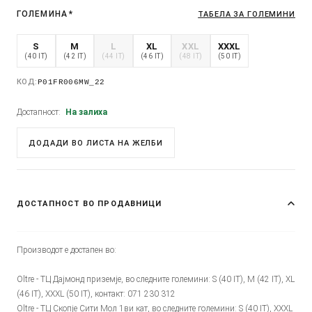
ГОЛЕМИНА
*
ТАБЕЛА ЗА ГОЛЕМИНИ
S
M
L
XL
XXL
XXXL
(40 IT)
(42 IT)
(44 IT)
(46 IT)
(48 IT)
(50 IT)
КОД:
P01FR006MW_22
Достапност:
На залиха
ДОДАДИ ВО ЛИСТА НА ЖЕЛБИ
ДОСТАПНОСТ ВО ПРОДАВНИЦИ
Производот е достапен во:
Oltre - ТЦ Дајмонд приземје, во следните големини: S (40 IT), M (42 IT), XL
(46 IT), XXXL (50 IT), контакт: 071 230 312
Oltre - ТЦ Скопје Сити Мол 1ви кат, во следните големини: S (40 IT), XXXL