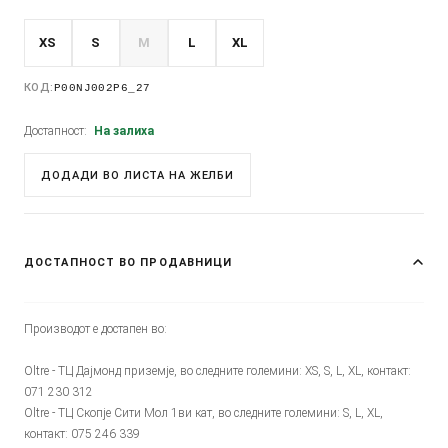
XS
S
M
L
XL
КОД:
P00NJ002P6_27
Достапност:
На залиха
ДОДАДИ ВО ЛИСТА НА ЖЕЛБИ
ДОСТАПНОСТ ВО ПРОДАВНИЦИ
Производот е достапен во:
Oltre - ТЦ Дајмонд приземје, во следните големини: XS, S, L, XL, контакт:
071 230 312
Oltre - ТЦ Скопје Сити Мол 1ви кат, во следните големини: S, L, XL,
контакт: 075 246 339