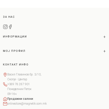
ЗА НАС
ИНФОРМАЦИИ
МОЈ ПРОФИЛ
КОНТАКТ ИНФО
Васил Главинов бр. 3/10,
Скопје - Центар
+389 78 287 901
Понеделник-Петок
09-16ч
Продажни салони
onlinestore@magnetik.com.mk