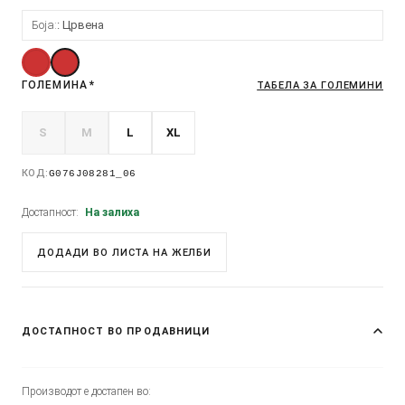
Боја:
Црвена
ГОЛЕМИНА
*
ТАБЕЛА ЗА ГОЛЕМИНИ
S
M
L
XL
КОД:
G076J08281_06
Достапност:
На залиха
ДОДАДИ ВО ЛИСТА НА ЖЕЛБИ
ДОСТАПНОСТ ВО ПРОДАВНИЦИ
Производот е достапен во: