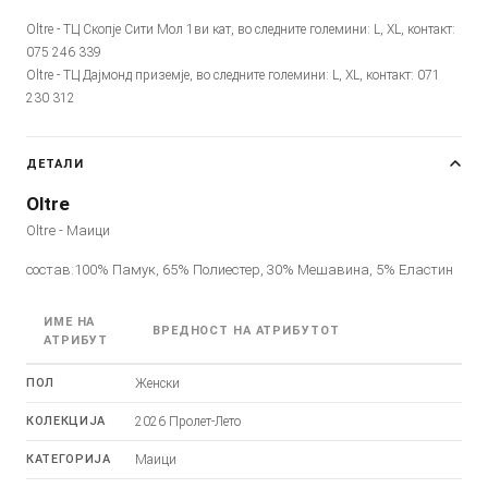
Oltre - ТЦ Скопје Сити Мол 1ви кат, во следните големини: L, XL, контакт:
075 246 339
Oltre - ТЦ Дајмонд приземје, во следните големини: L, XL, контакт: 071
230 312
ДЕТАЛИ
Oltre
Oltre - Маици
состав:100% Памук, 65% Полиестер, 30% Мешавина, 5% Еластин
ИМЕ НА
ВРЕДНОСТ НА АТРИБУТОТ
АТРИБУТ
ПОЛ
Женски
КОЛЕКЦИЈА
2026 Пролет-Лето
КАТЕГОРИЈА
Маици