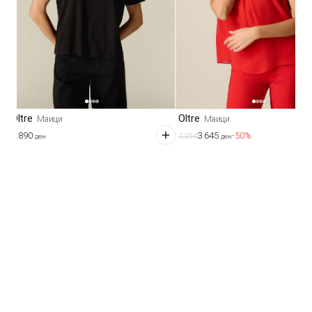
Oltre
Oltre
Маици
Маици
1.890
3.645
-50%
7.290
ден
ден