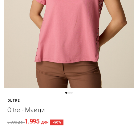
OLTRE
Oltre - Маици
1.995
ден
3.990
ден
-50%