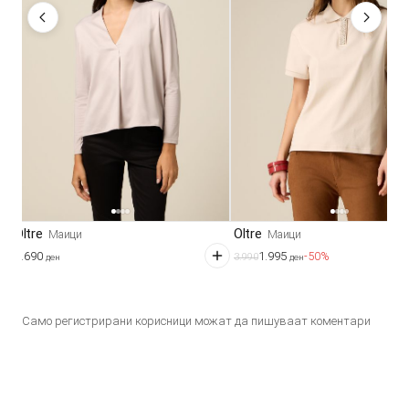
Oltre
Oltre
Маици
Маици
2.690
1.995
-50%
3.990
ден
ден
Само регистрирани корисници можат да пишуваат коментари