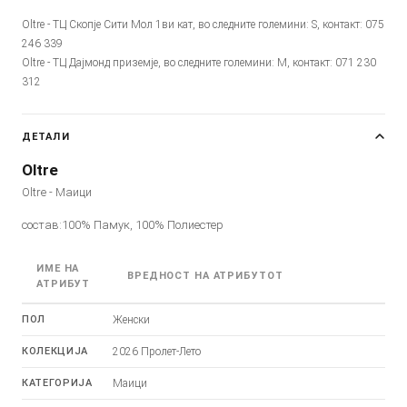
Oltre - ТЦ Скопје Сити Мол 1ви кат, во следните големини: S, контакт: 075
246 339
Oltre - ТЦ Дајмонд приземје, во следните големини: M, контакт: 071 230
312
ДЕТАЛИ
Oltre
Oltre - Маици
состав:100% Памук, 100% Полиестер
ИМЕ НА
ВРЕДНОСТ НА АТРИБУТОТ
АТРИБУТ
ПОЛ
Женски
КОЛЕКЦИЈА
2026 Пролет-Лето
КАТЕГОРИЈА
Маици