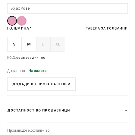
Боја:
Розе
ГОЛЕМИНА
*
ТАБЕЛА ЗА ГОЛЕМИНИ
S
M
L
XL
КОД:
G035J082YN_06
Достапност:
На залиха
ДОДАДИ ВО ЛИСТА НА ЖЕЛБИ
ДОСТАПНОСТ ВО ПРОДАВНИЦИ
Производот е достапен во: