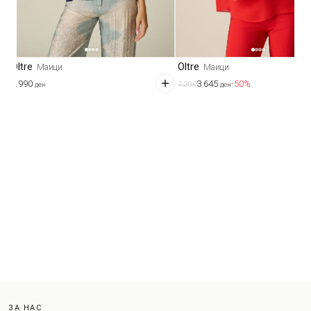
Oltre
Oltre
Маици
Маици
3.990
3.645
-50%
7.290
ден
ден
ЗА НАС