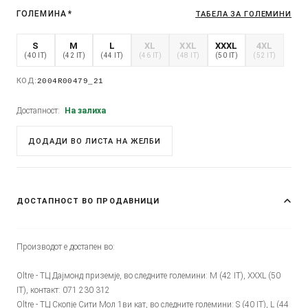
ГОЛЕМИНА
*
ТАБЕЛА ЗА ГОЛЕМИНИ
S
M
L
XL
XXL
XXXL
4XL
(40 IT)
(42 IT)
(44 IT)
(46 IT)
(48 IT)
(50 IT)
(52 IT)
КОД:
2004R00479_21
Достапност:
На залиха
ДОДАДИ ВО ЛИСТА НА ЖЕЛБИ
ДОСТАПНОСТ ВО ПРОДАВНИЦИ
Производот е достапен во:
Oltre - ТЦ Дајмонд приземје, во следните големини: M (42 IT), XXXL (50
IT), контакт: 071 230 312
Oltre - ТЦ Скопје Сити Мол 1ви кат, во следните големини: S (40 IT), L (44