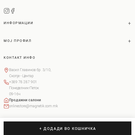
ИНФОРМАЦИИ
МОЈ ПРОФИЛ
КОНТАКТ ИНФО
Васил Главинов бр. 3/10,
Скопје - Центар
+389 78 287 901
Понеделник-Петок
09-16ч
Продажни салони
onlinestore@magnetik.com.mk
+ ДОДАДИ ВО КОШНИЧКА
Copyright © 2026 Magnetik. Сите права задржани.
Поставки за колачиња