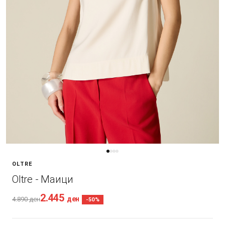
OLTRE
Oltre - Маици
2.445
ден
4.890
ден
-50%