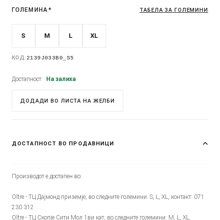
ГОЛЕМИНА
*
ТАБЕЛА ЗА ГОЛЕМИНИ
S
M
L
XL
КОД:
2139J033B0_S5
Достапност:
На залиха
ДОДАДИ ВО ЛИСТА НА ЖЕЛБИ
ДОСТАПНОСТ ВО ПРОДАВНИЦИ
Производот е достапен во:
Oltre - ТЦ Дајмонд приземје, во следните големини: S, L, XL, контакт: 071
230 312
Oltre - ТЦ Скопје Сити Мол 1ви кат, во следните големини: M, L, XL,