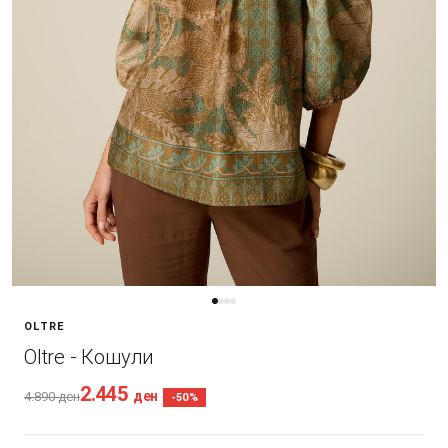
OLTRE
Oltre - Кошули
2.445
ден
4.890
ден
-50%