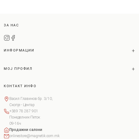
ЗА НАС
ИНФОРМАЦИИ
МОЈ ПРОФИЛ
КОНТАКТ ИНФО
Васил Главинов бр. 3/10,
Скопје - Центар
+389 78 287 901
Понеделник-Петок
09-16ч
Продажни салони
onlinestore@magnetik.com.mk