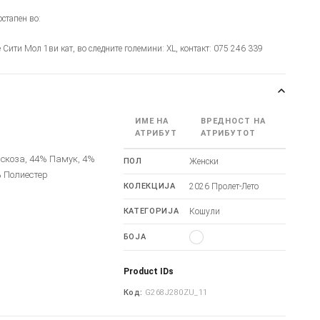
стапен во:
је Сити Мол 1ви кат, во следните големини: XL, контакт: 075 246 339
ИМЕ НА
ВРЕДНОСТ НА
АТРИБУТ
АТРИБУТОТ
скоза, 44% Памук, 4%
ПОЛ
Женски
% Полиестер
КОЛЕКЦИЈА
2026 Пролет-Лето
КАТЕГОРИЈА
Кошули
БОЈА
Product IDs
Код:
G268J280ZU_11