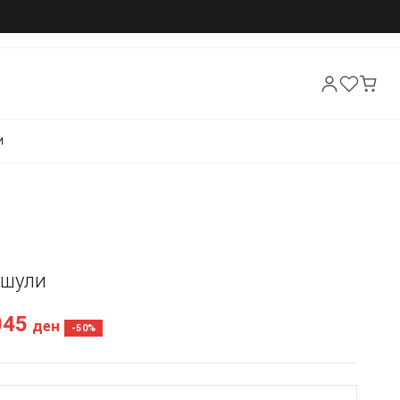
И
Кошули
045
ден
-50%