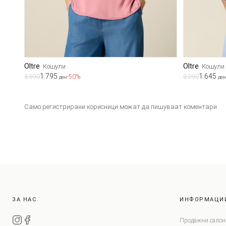
Oltre
Oltre
Кошули
Кошули
1.795
1.645
3.590
-50%
3.290
ден
ден
Само регистрирани корисници можат да пишуваат коментари
ЗА НАС
ИНФОРМАЦИ
Продажни салон