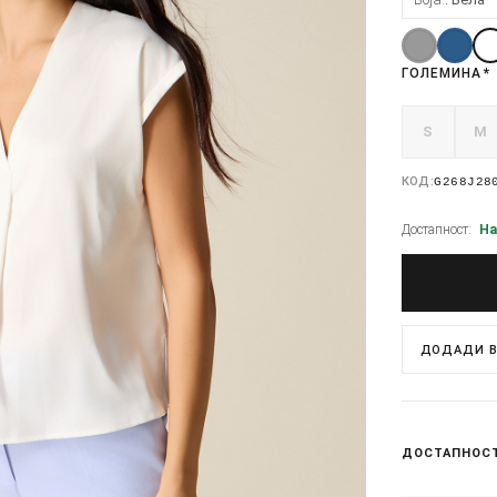
ГОЛЕМИНА
*
S
M
КОД:
G268J28
Достапност:
На
ДОДАДИ В
ДОСТАПНОС