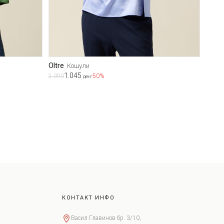
Oltre
Кошули
1.045
2.090
-50%
ден
КОНТАКТ ИНФО
Васил Главинов бр. 3/10,