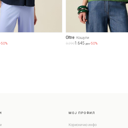
Oltre
Кошули
1.645
-50%
3.290
-50%
ден
И
МОЈ ПРОФИЛ
и
Корисничко инфо