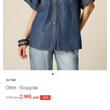
OLTRE
Oltre - Кошули
2.995
ден
5.990
ден
-50%