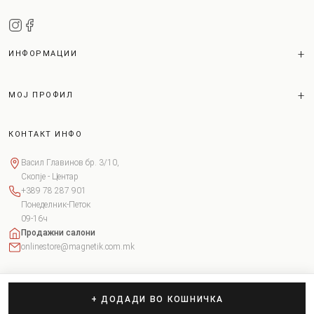
ИНФОРМАЦИИ
МОЈ ПРОФИЛ
КОНТАКТ ИНФО
Васил Главинов бр. 3/10,
Скопје - Центар
+389 78 287 901
Понеделник-Петок
09-16ч
Продажни салони
onlinestore@magnetik.com.mk
+ ДОДАДИ ВО КОШНИЧКА
Copyright © 2026 Magnetik. Сите права задржани.
Поставки за колачиња