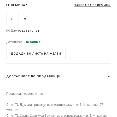
ГОЛЕМИНА
*
ТАБЕЛА ЗА ГОЛЕМИНИ
S
M
КОД:
5400E051NJ_24
Достапност:
На залиха
ДОДАДИ ВО ЛИСТА НА ЖЕЛБИ
ДОСТАПНОСТ ВО ПРОДАВНИЦИ
Производот е достапен во:
Oltre - ТЦ Дајмонд приземје, во следните големини: S, M, контакт: 071
230 312
Oltre - ТЦ Скопје Сити Мол 1ви кат, во следните големини: S, M, контакт: