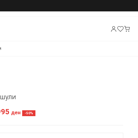
И
Кошули
995
ден
-50%