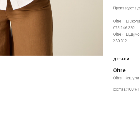
Производот е до
Oltre - ТЦ Скопј
075 246 339
Oltre - ТЦ Дајмо
230 312
ДЕТАЛИ
Oltre
Oltre - Кошули
состав:100% 