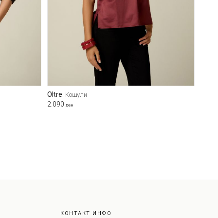
Oltre
Кошули
2.090
ден
КОНТАКТ ИНФО