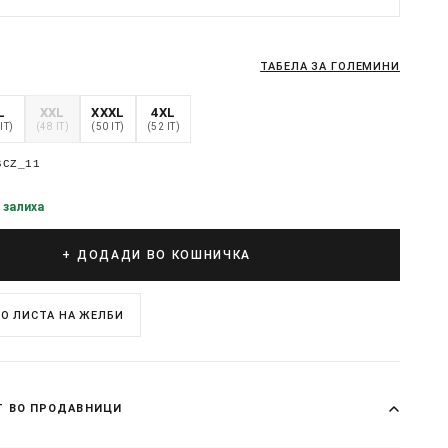
ТАБЕЛА ЗА ГОЛЕМИНИ
L
XXL
XXXL
4XL
IT)
(48 IT)
(50 IT)
(52 IT)
6CZ_11
 залиха
+ ДОДАДИ ВО КОШНИЧКА
О ЛИСТА НА ЖЕЛБИ
Т ВО ПРОДАВНИЦИ