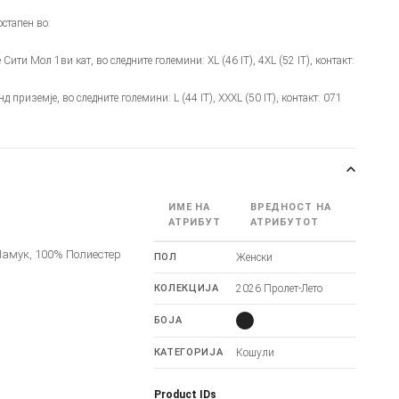
стапен во:
е Сити Мол 1ви кат, во следните големини: XL (46 IT), 4XL (52 IT), контакт:
нд приземје, во следните големини: L (44 IT), XXXL (50 IT), контакт: 071
ИМЕ НА
ВРЕДНОСТ НА
АТРИБУТ
АТРИБУТОТ
Памук, 100% Полиестер
ПОЛ
Женски
КОЛЕКЦИЈА
2026 Пролет-Лето
БОЈА
КАТЕГОРИЈА
Кошули
Product IDs