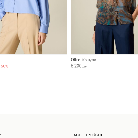
Oltre
Кошули
6.290
-50%
ден
И
МОЈ ПРОФИЛ