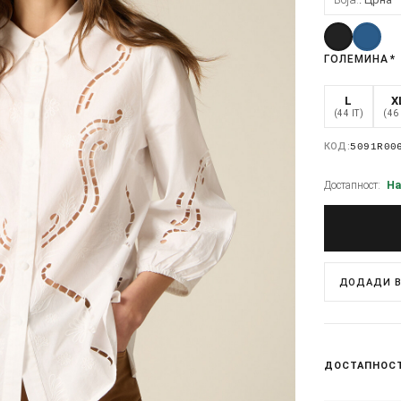
ГОЛЕМИНА
*
L
X
(44 IT)
(46 
КОД:
5091R00
Достапност:
На
ДОДАДИ В
ДОСТАПНОС