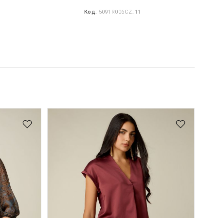
Код:
5091R006CZ_11