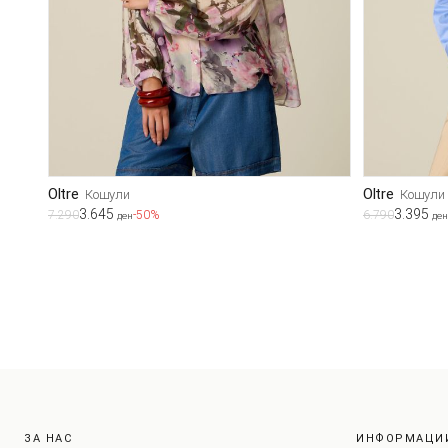
Oltre
Oltre
Кошули
Кошули
3.645
3.395
7.290
-50%
6.790
ден
ден
ЗА НАС
ИНФОРМАЦИ