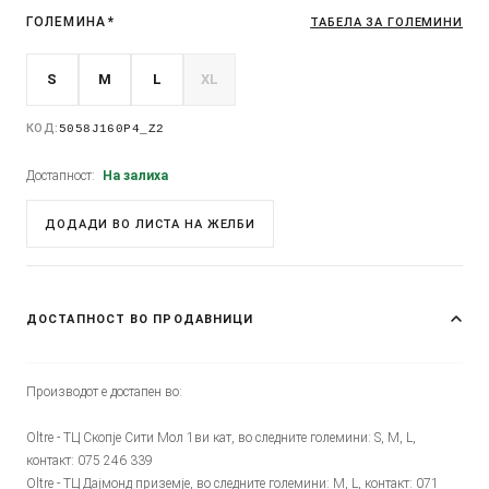
ГОЛЕМИНА
*
ТАБЕЛА ЗА ГОЛЕМИНИ
S
M
L
XL
КОД:
5058J160P4_Z2
Достапност:
На залиха
ДОДАДИ ВО ЛИСТА НА ЖЕЛБИ
ДОСТАПНОСТ ВО ПРОДАВНИЦИ
Производот е достапен во:
Oltre - ТЦ Скопје Сити Мол 1ви кат, во следните големини: S, M, L,
контакт: 075 246 339
Oltre - ТЦ Дајмонд приземје, во следните големини: M, L, контакт: 071