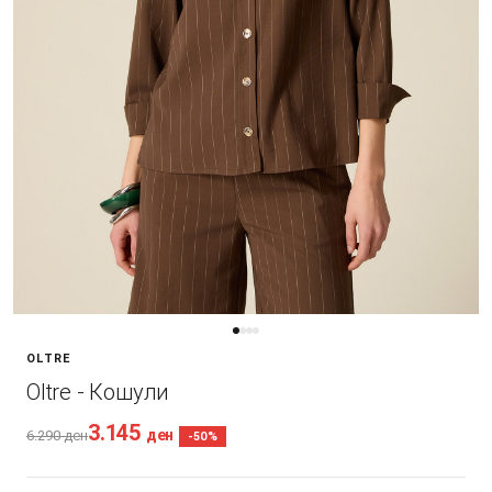
OLTRE
Oltre - Кошули
3.145
ден
6.290
ден
-50%