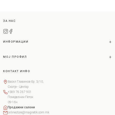
ЗА НАС
ИНФОРМАЦИИ
МОЈ ПРОФИЛ
КОНТАКТ ИНФО
Васил Главинов бр. 3/10,
Скопје - Центар
+389 78 287 901
Понеделник-Петок
09-16ч
Продажни салони
onlinestore@magnetik.com.mk