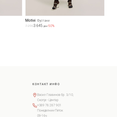
Motivi
Фустани
3.645
7.290
-50%
ден
КОНТАКТ ИНФО
Васил Главинов бр. 3/10,
Скопје - Центар
+389 78 287 901
Понеделник-Петок
09-16ч