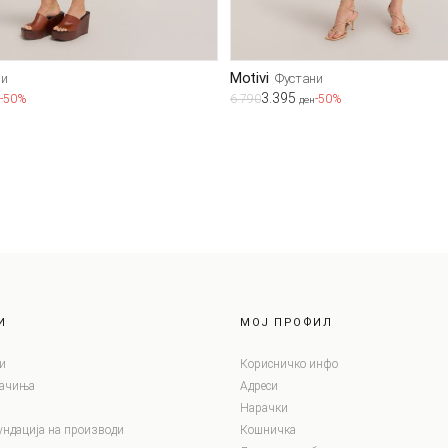
Motivi
ни
Фустани
3.395
-50%
6.790
-50%
ден
И
МОЈ ПРОФИЛ
и
Корисничко инфо
лачиња
Адреси
Нарачки
ундација на производи
Кошничка