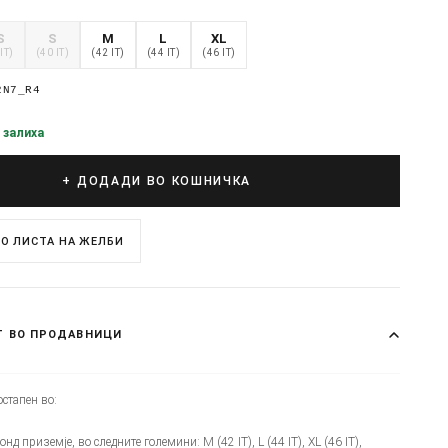
S
S
M
L
XL
IT)
(40 IT)
(42 IT)
(44 IT)
(46 IT)
2N7_R4
 залиха
+ ДОДАДИ ВО КОШНИЧКА
О ЛИСТА НА ЖЕЛБИ
Т ВО ПРОДАВНИЦИ
стапен во:
онд приземје, во следните големини: M (42 IT), L (44 IT), XL (46 IT),