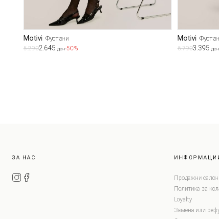
Motivi
Motivi
Фустани
Фуста
2.645
3.395
5.290
-50%
6.790
ден
ден
ЗА НАС
ИНФОРМАЦИ
Продажни салон
Политика за ко
Loyalty
Замена или реф