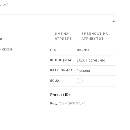
28 374
ИМЕ НА
ВРЕДНОСТ НА
ни
АТРИБУТ
АТРИБУТОТ
Вискоза
ПОЛ
Женски
КОЛЕКЦИЈА
2026 Пролет-Лето
КАТЕГОРИЈА
Фустани
БОЈА
Product IDs
Код:
702MQ032N7_R4