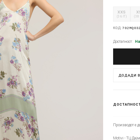
XXS
X
(36 IT)
(38 
КОД:
702MQ03
Достапност:
На
ДОДАДИ В
ДОСТАПНОС
Производот е до
Motivi - ТЦ Дајм