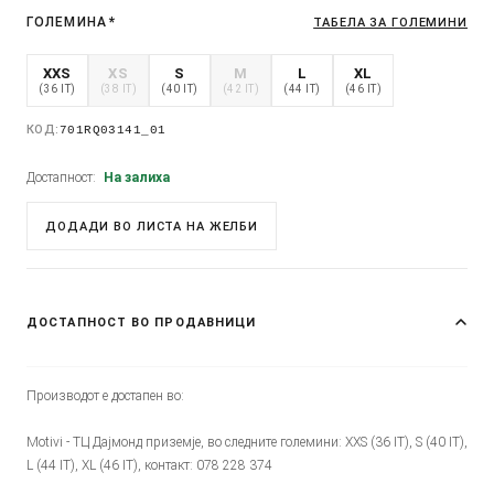
ГОЛЕМИНА
*
ТАБЕЛА ЗА ГОЛЕМИНИ
XXS
XS
S
M
L
XL
(36 IT)
(38 IT)
(40 IT)
(42 IT)
(44 IT)
(46 IT)
КОД:
701RQ03141_01
Достапност:
На залиха
ДОДАДИ ВО ЛИСТА НА ЖЕЛБИ
ДОСТАПНОСТ ВО ПРОДАВНИЦИ
Производот е достапен во:
Motivi - ТЦ Дајмонд приземје, во следните големини: XXS (36 IT), S (40 IT),
L (44 IT), XL (46 IT), контакт: 078 228 374