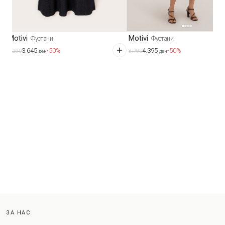
Motivi
Motivi
Фустани
Фустани
3.645
4.395
-50%
-50%
7.290
8.790
ден
ден
ЗА НАС