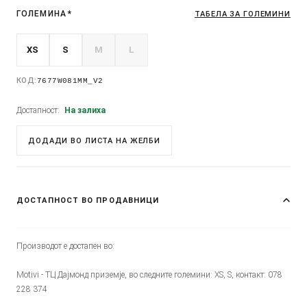
ГОЛЕМИНА
*
ТАБЕЛА ЗА ГОЛЕМИНИ
XS
S
M
L
КОД:
7677W081MM_V2
Достапност:
На залиха
ДОДАДИ ВО ЛИСТА НА ЖЕЛБИ
ДОСТАПНОСТ ВО ПРОДАВНИЦИ
Производот е достапен во:
Motivi - ТЦ Дајмонд приземје, во следните големини: XS, S, контакт: 078
228 374