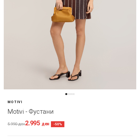
MOTIVI
Motivi - Фустани
2.995
ден
5.990
ден
-50%