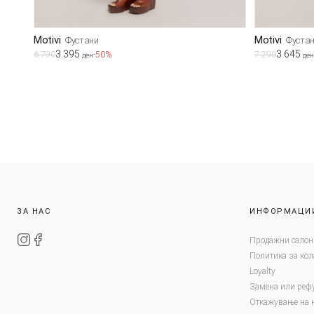
Motivi
Motivi
Фустани
Фуста
3.395
3.645
6.790
-50%
7.290
ден
ден
ЗА НАС
ИНФОРМАЦИ
Продажни салон
Политика за ко
Loyalty
Замена или реф
Откажување на 