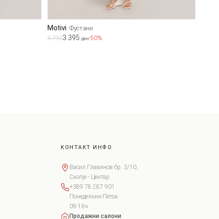
Motivi
Фустани
3.395
6.790
-50%
ден
КОНТАКТ ИНФО
Васил Главинов бр. 3/10,
Скопје - Центар
+389 78 287 901
Понеделник-Петок
09-16ч
Продажни салони