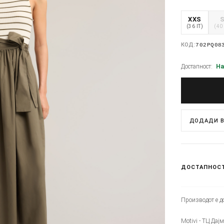
XXS
(36 IT)
(40 
КОД:
702PQ08
Достапност:
На
ДОДАДИ В
ДОСТАПНОС
Производот е до
Motivi - ТЦ Дај