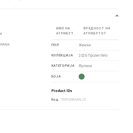
ИМЕ НА
ВРЕДНОСТ НА
ни
АТРИБУТ
АТРИБУТОТ
Памук
ПОЛ
Женски
КОЛЕКЦИЈА
2026 Пролет-Лето
КАТЕГОРИЈА
Фустани
БОЈА
Product IDs
Код:
702PQ083AN_S1