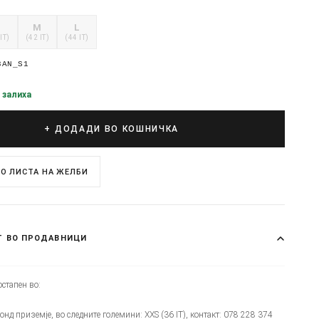
S
M
L
IT)
(42 IT)
(44 IT)
3AN_S1
 залиха
+ ДОДАДИ ВО КОШНИЧКА
О ЛИСТА НА ЖЕЛБИ
Т ВО ПРОДАВНИЦИ
стапен во:
монд приземје, во следните големини: XXS (36 IT), контакт: 078 228 374