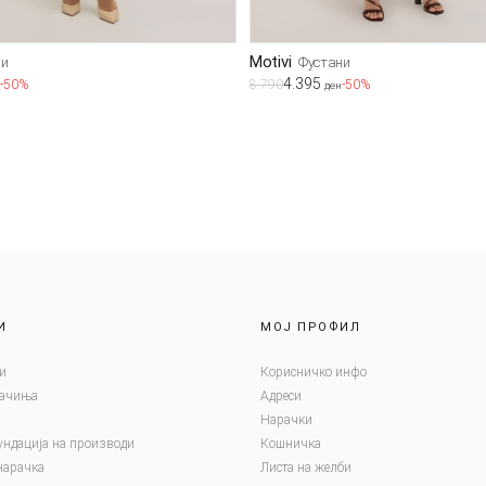
Motivi
ни
Фустани
4.395
-50%
8.790
-50%
ден
И
МОЈ ПРОФИЛ
и
Корисничко инфо
лачиња
Адреси
Нарачки
ундација на производи
Кошничка
нарачка
Листа на желби