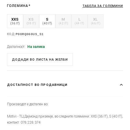
ГОЛЕМИНА
*
ТАБЕЛА ЗА ГОЛЕМИНИ
XXS
XS
S
M
L
XL
(36 IT)
(38 IT)
(40 IT)
(42 IT)
(44 IT)
(46 IT)
КОД:
P00RQ060US_S1
Достапност:
На залиха
ДОДАДИ ВО ЛИСТА НА ЖЕЛБИ
ДОСТАПНОСТ ВО ПРОДАВНИЦИ
Производот е достапен во:
Motivi - ТЦ Дајмонд приземје, во следните големини: XXS (36 IT), S (40 IT),
контакт: 078 228 374