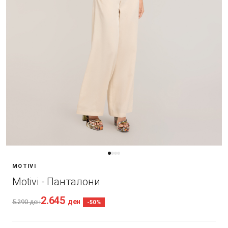
MOTIVI
Motivi - Панталони
2.645
ден
5.290
ден
-50%