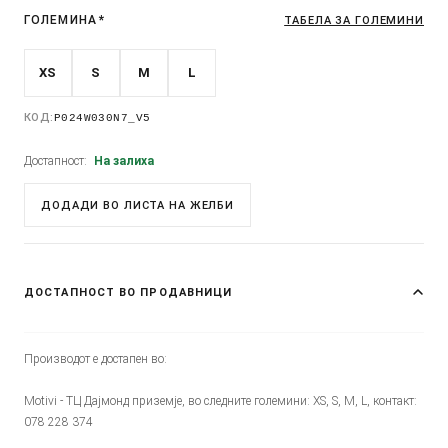
ГОЛЕМИНА
*
ТАБЕЛА ЗА ГОЛЕМИНИ
XS
S
M
L
КОД:
P024W030N7_V5
Достапност:
На залиха
ДОДАДИ ВО ЛИСТА НА ЖЕЛБИ
ДОСТАПНОСТ ВО ПРОДАВНИЦИ
Производот е достапен во:
Motivi - ТЦ Дајмонд приземје, во следните големини: XS, S, M, L, контакт:
078 228 374