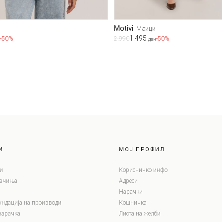
Motivi
Маици
1.495
-50%
2.990
-50%
ден
И
МОЈ ПРОФИЛ
и
Корисничко инфо
лачиња
Адреси
Нарачки
ундација на производи
Кошничка
нарачка
Листа на желби