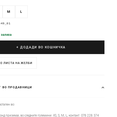
M
L
349_01
 залиха
+ ДОДАДИ ВО КОШНИЧКА
О ЛИСТА НА ЖЕЛБИ
Т ВО ПРОДАВНИЦИ
стапен во:
монд приземје, во следните големини: XS, S, M, L, контакт: 078 228 374