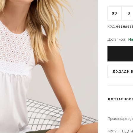
XS
S
КОД:
G01HW08
Достапност:
На
ДОДАДИ В
ДОСТАПНОС
Производот е до
Motivi - ТЦ Дај