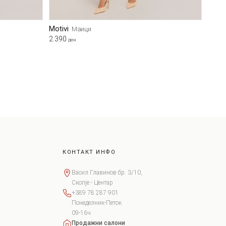
Motivi
Маици
2.390
ден
КОНТАКТ ИНФО
Васил Главинов бр. 3/10,
Скопје - Центар
+389 78 287 901
Понеделник-Петок
09-16ч
Продажни салони