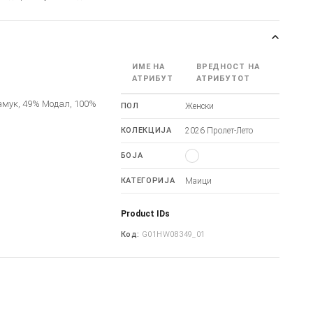
ИМЕ НА
ВРЕДНОСТ НА
АТРИБУТ
АТРИБУТОТ
амук, 49% Модал, 100%
ПОЛ
Женски
КОЛЕКЦИЈА
2026 Пролет-Лето
БОЈА
КАТЕГОРИЈА
Маици
Product IDs
Код:
G01HW08349_01