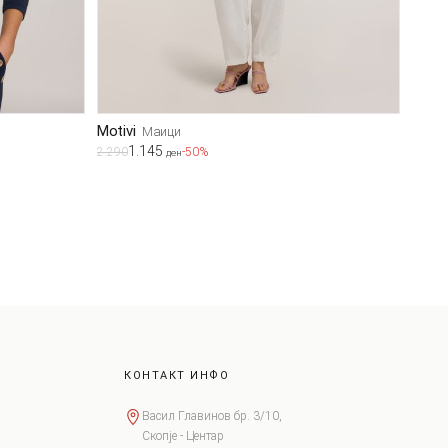
Motivi
Маици
1.145
2.290
-50%
ден
КОНТАКТ ИНФО
Васил Главинов бр. 3/10,
Скопје - Центар