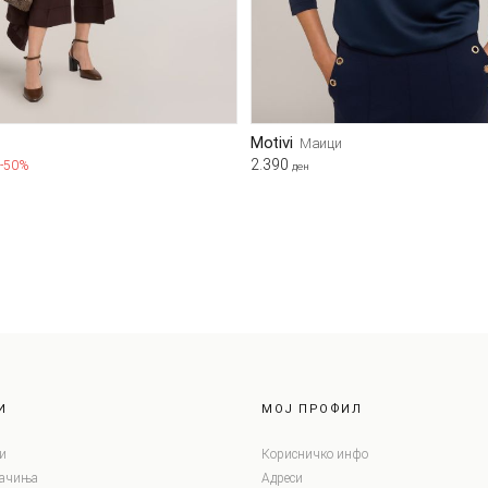
Motivi
Маици
2.390
-50%
ден
И
МОЈ ПРОФИЛ
и
Корисничко инфо
лачиња
Адреси