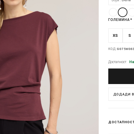
ГОЛЕМИНА
*
XS
S
КОД:
G075W08
Достапност:
На
ДОДАДИ В
ДОСТАПНОС