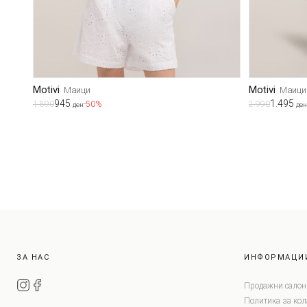
Motivi
Motivi
Маици
Маици
945
1.495
1.890
-50%
2.990
ден
ден
ЗА НАС
ИНФОРМАЦИ
Продажни салон
Политика за ко