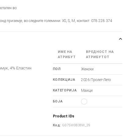
стапен во:
монд приземје, во следните големини: XS, S, M, контакт: 078 228 374
ИМЕ НА
ВРЕДНОСТ НА
АТРИБУТ
АТРИБУТОТ
амук, 4% Еластин
ПОЛ
Женски
КОЛЕКЦИЈА
2026 Пролет-Лето
КАТЕГОРИЈА
Маици
БОЈА
Product IDs
Код:
G075W0838W_29