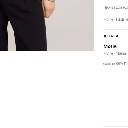
Производот е до
Motivi - ТЦ Дај
ДЕТАЛИ
Motivi
Motivi - Маици
состав:96% П