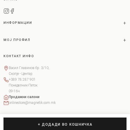
ИНФОРМАЦИИ
МОЈ ПРОФИЛ
КОНТАКТ ИНФО
Васил Главинов бр. 3/10,
Скопје - Центар
+389 78 287 901
Понеделник-Петок
09-16ч
Продажни салони
onlinestore@magnetik.com.mk
+ ДОДАДИ ВО КОШНИЧКА
Copyright © 2026 Magnetik. Сите права задржани.
Поставки за колачиња