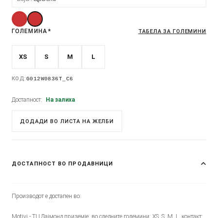
ГОЛЕМИНА
*
ТАБЕЛА ЗА ГОЛЕМИНИ
XS
S
M
L
КОД:
G012W0836T_C6
Достапност:
На залиха
ДОДАДИ ВО ЛИСТА НА ЖЕЛБИ
ДОСТАПНОСТ ВО ПРОДАВНИЦИ
Производот е достапен во:
Motivi - ТЦ Дајмонд приземје, во следните големини: XS, S, M, L, контакт: