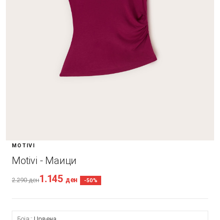
MOTIVI
Motivi - Маици
1.145
ден
2.290
ден
-50%
Боја:
Црвена