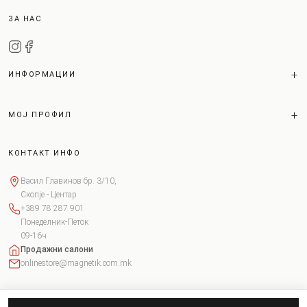
ЗА НАС
ИНФОРМАЦИИ
МОЈ ПРОФИЛ
КОНТАКТ ИНФО
Васил Главинов бр. 3/10,
Скопје - Центар
+389 78 287 901
Понеделник-Петок
09-16ч
Продажни салони
onlinestore@magnetik.com.mk