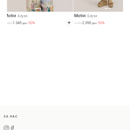
Motivi
Motivi
Блузи
Блузи
1.345
2.395
-50%
-50%
2.690
4.790
ден
ден
ЗА НАС