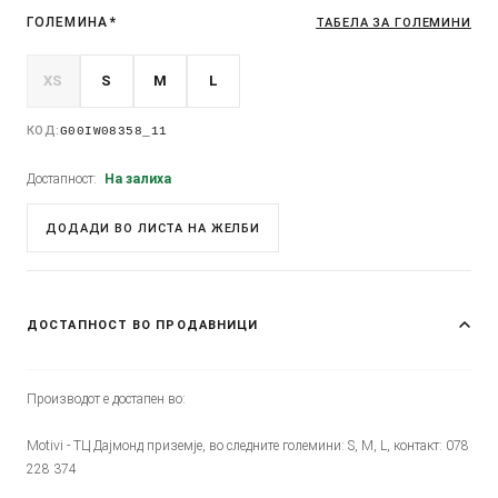
ГОЛЕМИНА
*
ТАБЕЛА ЗА ГОЛЕМИНИ
XS
S
M
L
КОД:
G00IW08358_11
Достапност:
На залиха
ДОДАДИ ВО ЛИСТА НА ЖЕЛБИ
ДОСТАПНОСТ ВО ПРОДАВНИЦИ
Производот е достапен во:
Motivi - ТЦ Дајмонд приземје, во следните големини: S, M, L, контакт: 078
228 374