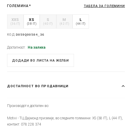
ГОЛЕМИНА
*
ТАБЕЛА ЗА ГОЛЕМИНИ
XXS
XS
S
M
L
(36 IT)
(38 IT)
(40 IT)
(42 IT)
(44 IT)
КОД:
D059Q00584_36
Достапност:
На залиха
ДОДАДИ ВО ЛИСТА НА ЖЕЛБИ
ДОСТАПНОСТ ВО ПРОДАВНИЦИ
Производот е достапен во:
Motivi - ТЦ Дајмонд приземје, во следните големини: XS (38 IT), L (44 IT),
контакт: 078 228 374