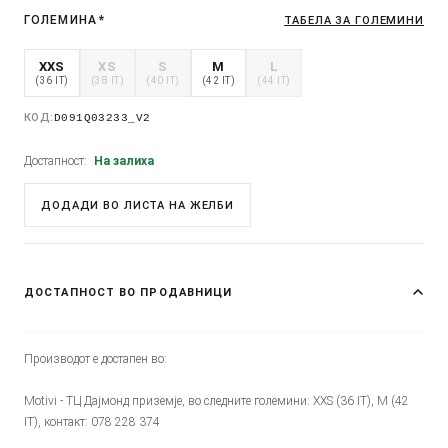
ГОЛЕМИНА
*
ТАБЕЛА ЗА ГОЛЕМИНИ
XXS
XS
S
M
L
(36 IT)
(38 IT)
(40 IT)
(42 IT)
(44 IT)
КОД:
D091Q03233_V2
Достапност:
На залиха
ДОДАДИ ВО ЛИСТА НА ЖЕЛБИ
ДОСТАПНОСТ ВО ПРОДАВНИЦИ
Производот е достапен во:
Motivi - ТЦ Дајмонд приземје, во следните големини: XXS (36 IT), M (42
IT), контакт: 078 228 374