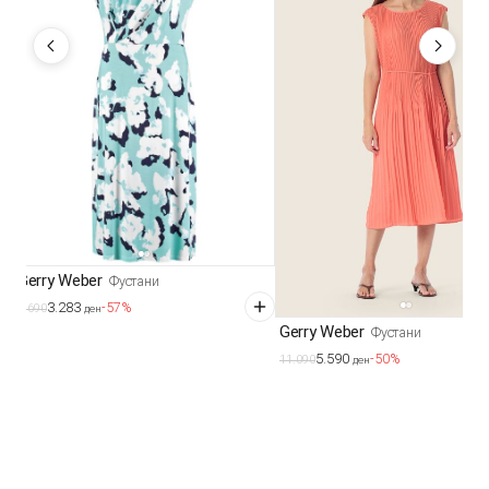
Gerry Weber
Фустани
3.283
-57%
7.690
ден
Gerry Weber
Фустани
5.590
-50%
11.090
ден