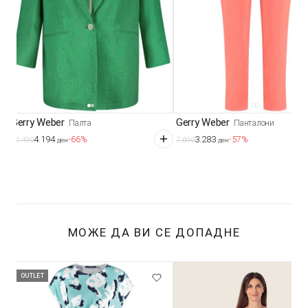
Gerry Weber
Gerry Weber
Палта
Панталони
4.194
3.283
-66%
-57%
12.490
7.690
ден
ден
МОЖЕ ДА ВИ СЕ ДОПАДНЕ
OUTLET