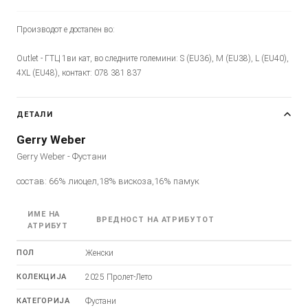
Производот е достапен во:
Outlet - ГТЦ 1ви кат, во следните големини: S (EU36), M (EU38), L (EU40),
4XL (EU48), контакт: 078 381 837
ДЕТАЛИ
Gerry Weber
Gerry Weber - Фустани
состав: 66% лиоцел,18% вискоза,16% памук
ИМЕ НА
ВРЕДНОСТ НА АТРИБУТОТ
АТРИБУТ
ПОЛ
Женски
КОЛЕКЦИЈА
2025 Пролет-Лето
КАТЕГОРИЈА
Фустани