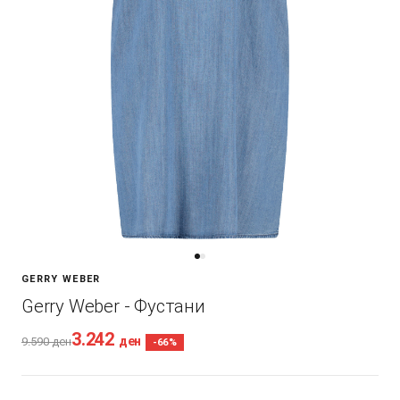
GERRY WEBER
Gerry Weber - Фустани
3.242
ден
9.590
ден
-66%