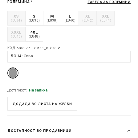
ГОЛЕМИНА
*
ТАБЕЛА ЗА ГОЛЕМИНИ
XS
S
M
L
XL
XXL
(EU34)
(EU36)
(EU38)
(EU40)
(EU42)
(EU44)
XXXL
4XL
(EU46)
(EU48)
КОД:
580077-31541_831002
Сива
БОЈА
Достапност:
На залиха
ДОДАДИ ВО ЛИСТА НА ЖЕЛБИ
ДОСТАПНОСТ ВО ПРОДАВНИЦИ