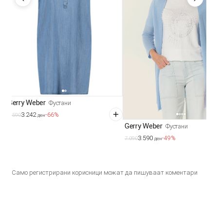
Gerry Weber
Фустани
3.242
-66%
9.590
ден
Gerry Weber
Фустани
3.590
-49%
7.090
ден
Само регистрирани корисници можат да пишуваат коментари