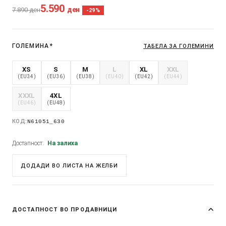
5.590
ден
7.890
ден
-29%
ГОЛЕМИНА
*
ТАБЕЛА ЗА ГОЛЕМИНИ
XS
S
M
L
XL
XXL
(EU34)
(EU36)
(EU38)
(EU40)
(EU42)
(EU44)
XXXL
4XL
(EU46)
(EU48)
КОД:
N61051_630
Достапност:
На залиха
ДОДАДИ ВО ЛИСТА НА ЖЕЛБИ
ДОСТАПНОСТ ВО ПРОДАВНИЦИ