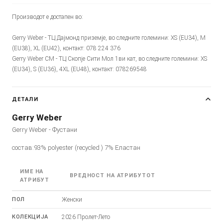
Производот е достапен во:
Gerry Weber - ТЦ Дајмонд приземје, во следните големини: XS (EU34), M
(EU38), XL (EU42), контакт: 078 224 376
Gerry Weber CM - ТЦ Скопје Сити Мол 1ви кат, во следните големини: XS
(EU34), S (EU36), 4XL (EU48), контакт: 078269548
ДЕТАЛИ
Gerry Weber
Gerry Weber - Фустани
состав:93% polyester (recycled ) 7% Еластан
ИМЕ НА
ВРЕДНОСТ НА АТРИБУТОТ
АТРИБУТ
ПОЛ
Женски
КОЛЕКЦИЈА
2026 Пролет-Лето